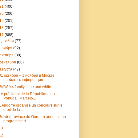
21
(400)
20
(206)
19
(201)
18
(257)
17
(888)
декабря
(77)
ноября
(92)
октября
(39)
сентября
(86)
августа
(47)
31 октября – 1 ноября в Москве
пройдет конференция...
BMW M4 family: blue and white
Le président de la République du
Portugal, Marcelo...
L’Andorre organise un concours sur le
droit de la ...
Bolvir (province de Gérone) annonce un
programme d...
13
12