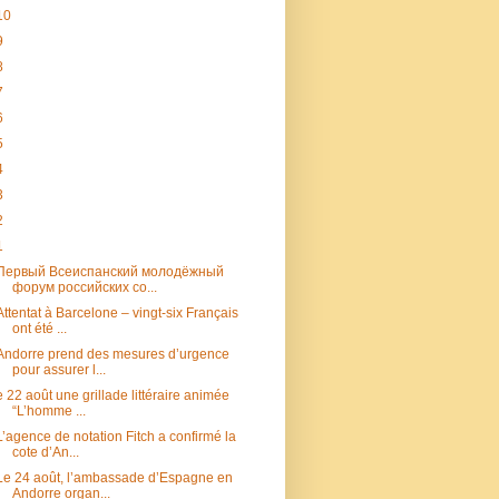
10
9
8
7
6
5
4
3
2
1
Первый Всеиспанский молодёжный
форум российских со...
Attentat à Barcelone – vingt-six Français
ont été ...
Andorre prend des mesures d’urgence
pour assurer l...
e 22 août une grillade littéraire animée
“L’homme ...
L’agence de notation Fitch a confirmé la
cote d’An...
Le 24 août, l’ambassade d’Espagne en
Andorre organ...