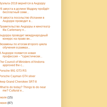
Вуэльта-2018 вернётся в Андорру
26 августа в долине Мадриу пройдёт
бесплатный семи...
24 августа посольство Испании в
Андорре проводит в...
Правительство Андорры и кинотеатр
Illa Carlemany п...
Андорра проводит международный
конкурс на право вн...
Экзамены по итогам второго цикла
обучения в рамках...
В Андорре появится новая
профессия – “туристически...
The Council of Ministers of Andorra
approved the c...
Porsche 991 GT3 RS
Porsche Cayman GT4 silver
Jeep Grand Cherokee SRT-8
What to do today? Things to do near
me? Cultural e...
июля
(15)
июня
(87)