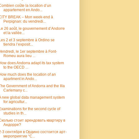
Combien coûte la location d’un
appartement en Ando...
CITY BREAK – Mon week-end à
Perpignan: du vendredi...
Le 26 août, le gouvernement d’Andorre
et la vallée...
Les 2 et 3 septembre à Ordino se
tiendra l’exposit...
Vendredi, le 1er septembre à Font-
Romeu aura lieu ...
How does Andorra adapt its tax system
to the OECD ...
How much does the location of an
apartment in Ando...
The Government of Andorra and the Illa
Carlemany c...
A new global data management system
for agricultur...
Examinations for the second cycle of
studies in th...
Сколько стоит арендовать квартиру в
Андорре?
2-3 сентября в Ордино состоится арт-
мероприятие “С...