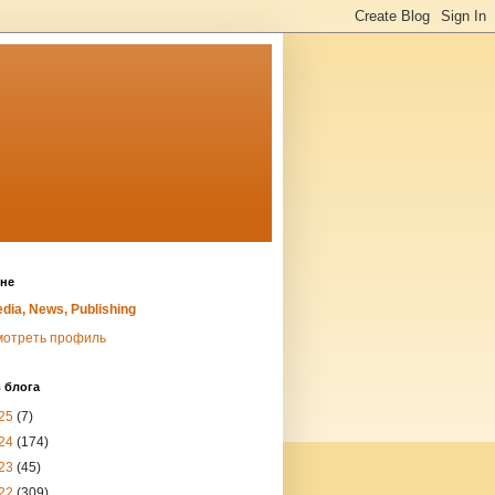
не
dia, News, Publishing
мотреть профиль
 блога
25
(7)
24
(174)
23
(45)
22
(309)