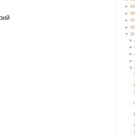
►
20
►
20
рий
►
20
►
20
▼
20
►
►
►
►
▼