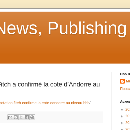
News, Publishing
Обо м
Me
itch a confirmé la cote d’Andorre au
Прос
Архив
-notation-fitch-confirme-la-cote-dandorre-au-niveau-bbb
/
►
20
►
20
►
20
►
20