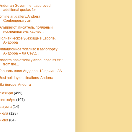
Andorran Government approved
additional quotas for...
Online art gallery. Andorra.
Contemporary art
Альпинист, писатель, полярный
исследователь Карлес...
Политическое убежище в Европе.
Андорра
Авиационное топливо в аэропорту
Андорра – Ла Сеу д...
Andorra has officially announced its exit
from the...
Горнолыжная Андорра. 13 причин ЗА
Best holiday destinations. Andorra
Ski Europe. Andorra
октября
(499)
сентября
(197)
августа
(14)
июля
(128)
июня
(84)