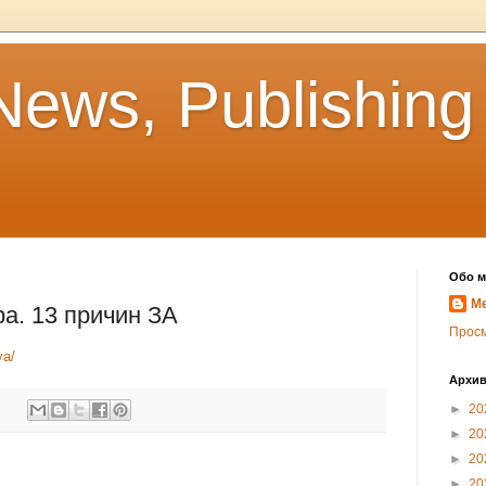
News, Publishing
Обо м
Me
а. 13 причин ЗА
Прос
ya/
Архив
►
20
►
20
►
20
►
20