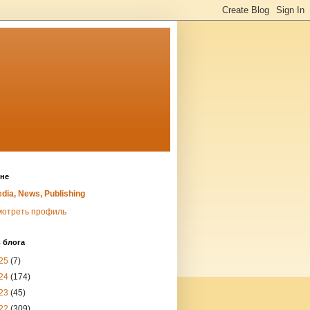
не
dia, News, Publishing
мотреть профиль
 блога
25
(7)
24
(174)
23
(45)
22
(309)