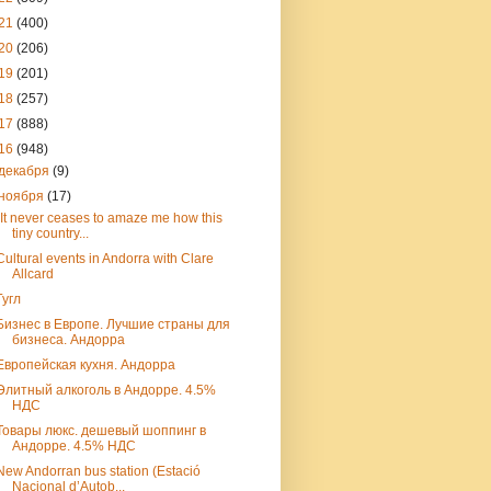
21
(400)
20
(206)
19
(201)
18
(257)
17
(888)
16
(948)
декабря
(9)
ноября
(17)
“It never ceases to amaze me how this
tiny country...
Cultural events in Andorra with Clare
Allcard
Гугл
Бизнес в Европе. Лучшие страны для
бизнеса. Андорра
Европейская кухня. Андорра
Элитный алкоголь в Андорре. 4.5%
НДС
Товары люкс. дешевый шоппинг в
Андорре. 4.5% НДС
New Andorran bus station (Estació
Nacional d’Autob...