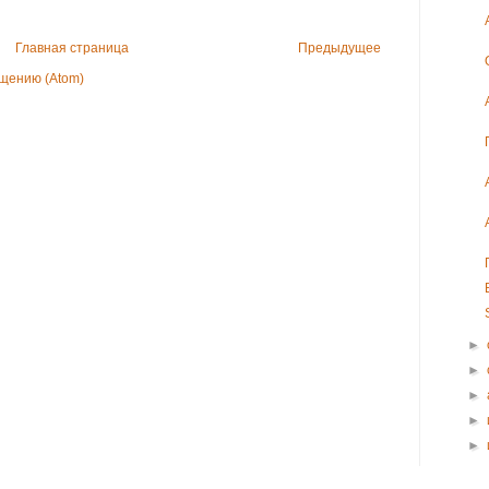
Главная страница
Предыдущее
щению (Atom)
►
►
►
►
►